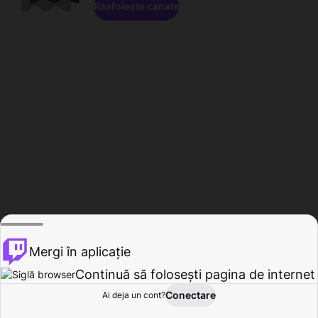
Răsfoiește canale
Mergi în aplicație
Continuă să folosești pagina de internet
Conectare
Ai deja un cont?
Acasă
Răsfoire
Activitate
Profil