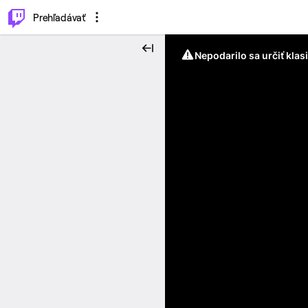
..
⌥
P
Prehľadávať
Nepodarilo sa určiť klas