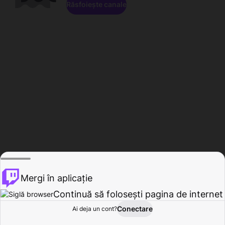
Răsfoiește canale
Mergi în aplicație
Continuă să folosești pagina de internet
Conectare
Ai deja un cont?
Acasă
Răsfoire
Activitate
Profil