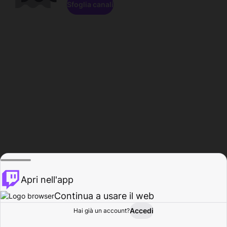
Sfoglia canali
Apri nell'app
Continua a usare il web
Accedi
Hai già un account?
Base
Sfoglia
Attività
Profilo