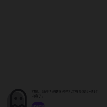
抱歉。您恐怕得搭乘时光机才有办法找回那个
内容了。
浏览频道