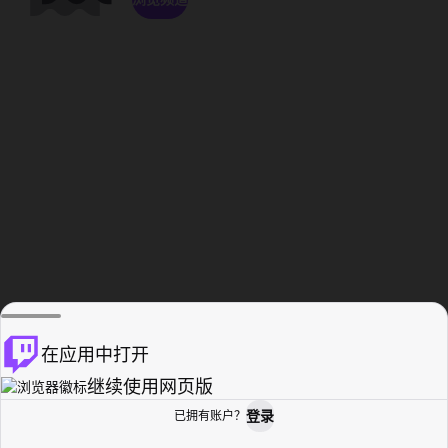
在应用中打开
继续使用网页版
登录
已拥有账户？
主页
浏览
活动纪录
个人资料