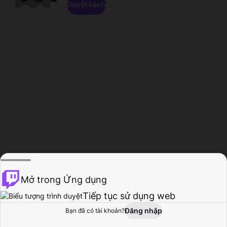
Duyệt kênh
Mở trong Ứng dụng
Tiếp tục sử dụng web
Đăng nhập
Bạn đã có tài khoản?
Trang chủ
Duyệt
Hoạt động
Hồ sơ