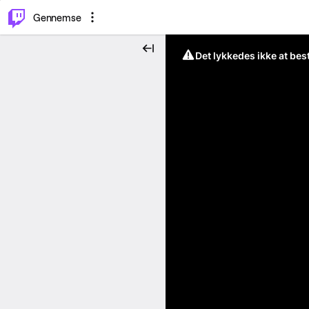
⌥
P
Gennemse
Det lykkedes ikke at be