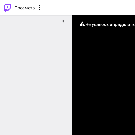
.
⌥
P
Просмотр
Не удалось определит