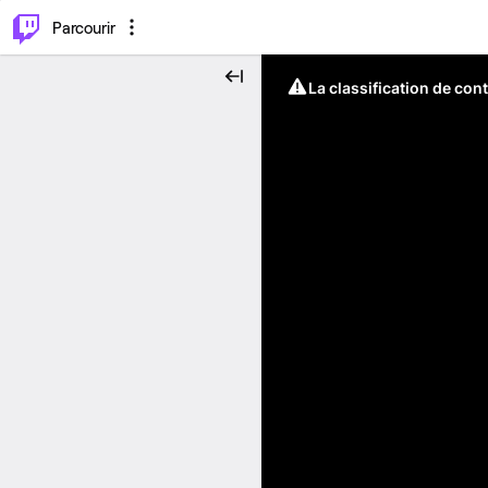
⌥
P
Parcourir
La classification de con