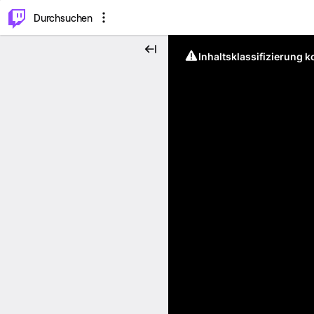
.
⌥
P
Durchsuchen
Inhaltsklassifizierung 