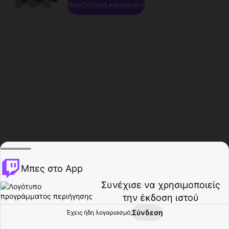
Αναζήτηση καναλιών
Μπες στο App
Συνέχισε να χρησιμοποιείς
την έκδοση ιστού
Σύνδεση
Έχεις ήδη λογαριασμό;
Αρχική σελίδα
Περιήγηση
Δραστηριότητα
Προφίλ