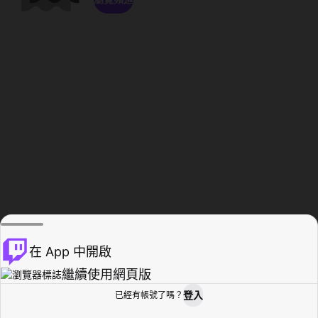
在 App 中開啟
繼續使用網頁版
登入
已經有帳號了嗎？
創作者基地
瀏覽
活動紀錄
個人檔案