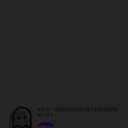
抱歉啦！您恐怕得搭乘時光機才有辦法找回那
個內容了。
瀏覽頻道