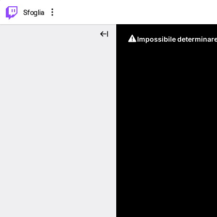
⌥
P
Sfoglia
Impossibile determinare