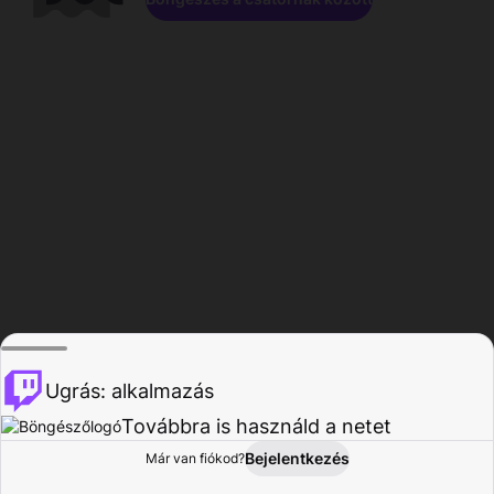
Ugrás: alkalmazás
Továbbra is használd a netet
Bejelentkezés
Már van fiókod?
Főoldal
Böngészés
Tevékenység
Profil