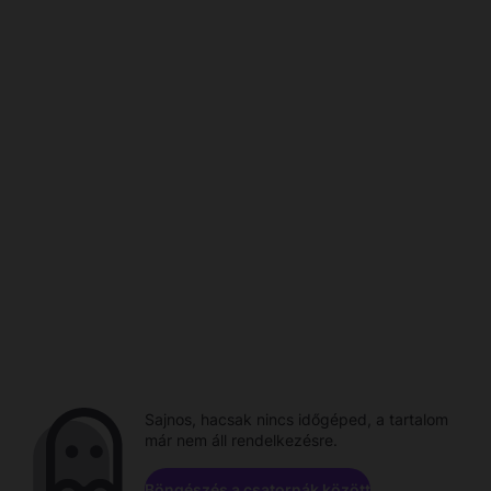
Sajnos, hacsak nincs időgéped, a tartalom
már nem áll rendelkezésre.
Böngészés a csatornák között