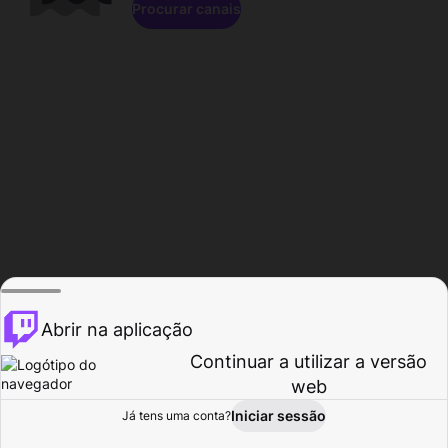
Procurar canais
Abrir na aplicação
Continuar a utilizar a versão
web
Iniciar sessão
Já tens uma conta?
Página inicial
Procurar
Atividade
Perfil