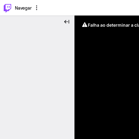
⌥
P
Navegar
Falha ao determinar a c