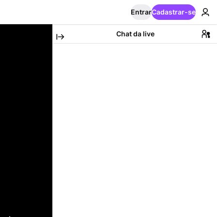
Entrar
Cadastrar-se
Chat da live