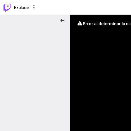
⌥
P
Explorar
Error al determinar la c