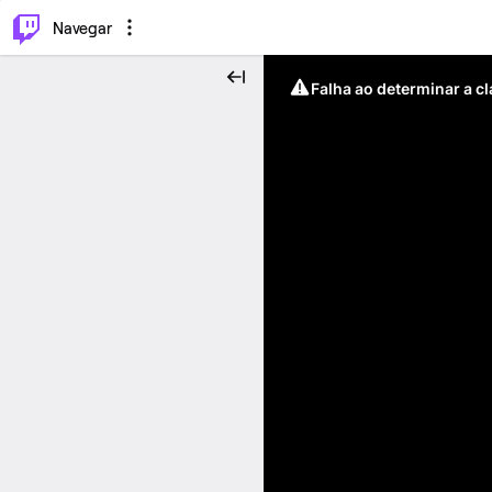
⌥
P
Navegar
Falha ao determinar a c