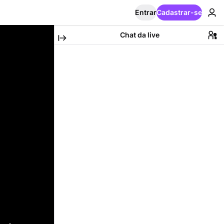
Entrar
Cadastrar-se
Chat da live