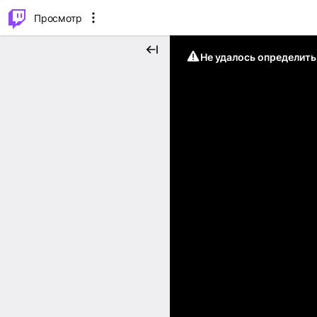
.
⌥
P
Просмотр
Не удалось определит