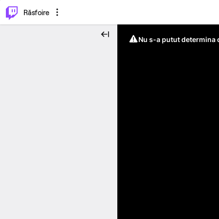
⌥
P
Răsfoire
Nu s-a putut determina c