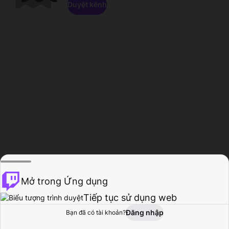
Duyệt kênh
Mở trong Ứng dụng
Tiếp tục sử dụng web
Đăng nhập
Bạn đã có tài khoản?
Trang chủ
Duyệt
Hoạt động
Hồ sơ