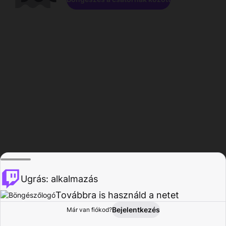
Ugrás: alkalmazás
Továbbra is használd a netet
Bejelentkezés
Már van fiókod?
Főoldal
Böngészés
Tevékenység
Profil