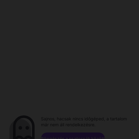
Sajnos, hacsak nincs időgéped, a tartalom
már nem áll rendelkezésre.
Böngészés a csatornák között