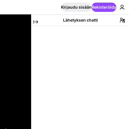
Kirjaudu sisään
Rekisteröidy
Lähetyksen chatti