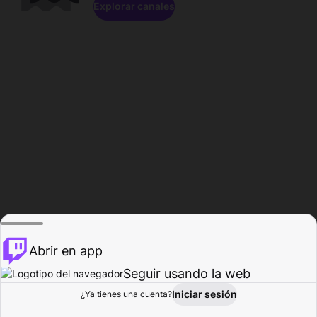
Explorar canales
Abrir en app
Seguir usando la web
Iniciar sesión
Página del
¿Ya tienes una cuenta?
Explorar
Actividad
Perfil
Creador