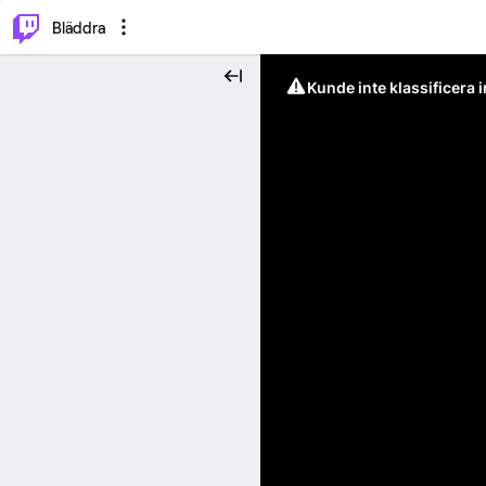
⌥
P
Bläddra
Kunde inte klassificera 