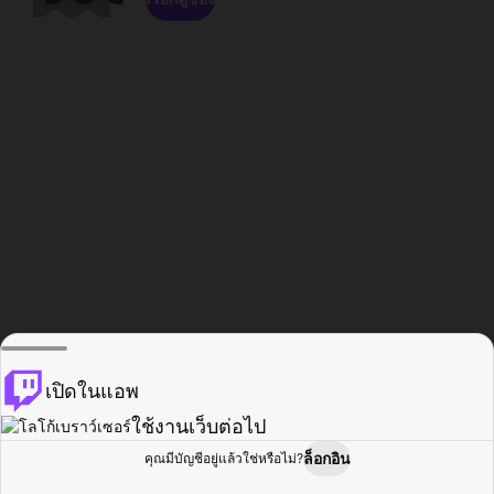
เปิดในแอพ
ใช้งานเว็บต่อไป
ล็อกอิน
คุณมีบัญชีอยู่แล้วใช่หรือไม่?
หน้าแรก
เรียกดู
กิจกรรม
โปรไฟล์