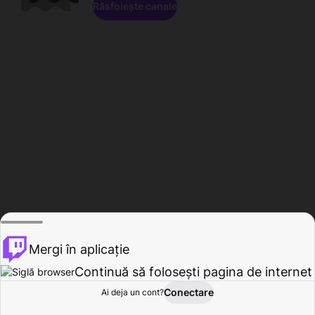
Răsfoiește canale
Mergi în aplicație
Continuă să folosești pagina de internet
Conectare
Ai deja un cont?
Acasă
Răsfoire
Activitate
Profil