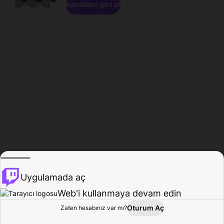
Kanallara göz at
Uygulamada aç
Web'i kullanmaya devam edin
Oturum Aç
Zaten hesabınız var mı?
Ana Sayfa
Gözat
Aktivite
Profil