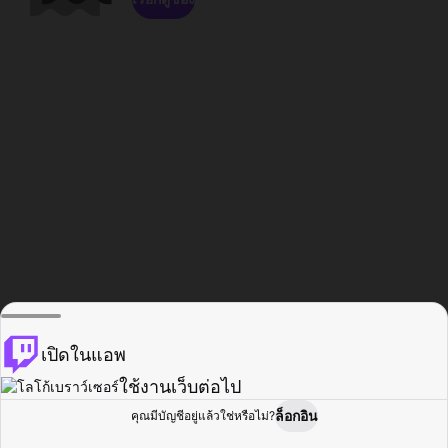
เปิดในแอพ
ใช้งานเว็บต่อไป
ล็อกอิน
คุณมีบัญชีอยู่แล้วใช่หรือไม่?
หน้าแรก
เรียกดู
กิจกรรม
โปรไฟล์