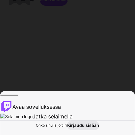
Avaa sovelluksessa
Jatka selaimella
Kirjaudu sisään
Onko sinulla jo tili?
Koti
Selaa
Toiminta
Profiili