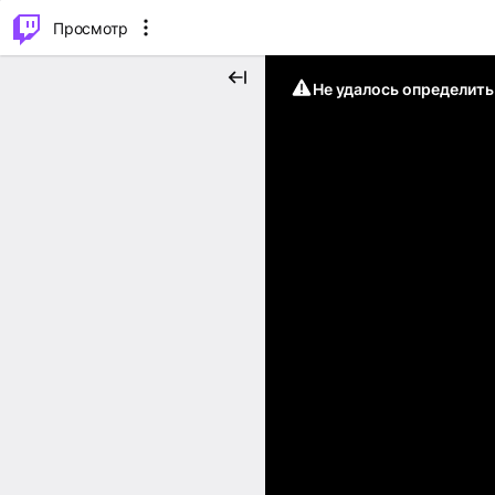
.
⌥
P
Просмотр
Не удалось определит