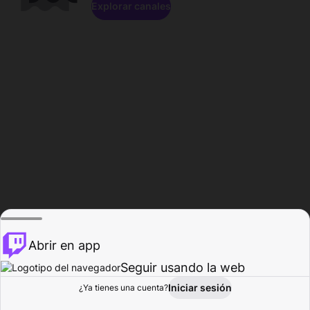
Explorar canales
Abrir en app
Seguir usando la web
Iniciar sesión
Página del
¿Ya tienes una cuenta?
Explorar
Actividad
Perfil
Creador