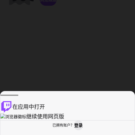
在应用中打开
继续使用网页版
登录
已拥有账户？
主页
浏览
活动纪录
个人资料