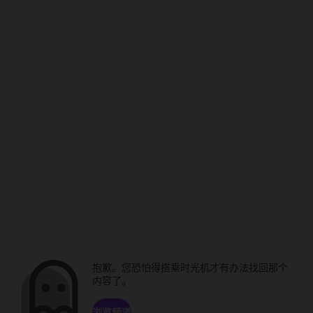
抱歉。您恐怕得搭乘时光机才有办法找回那个
内容了。
浏览频道