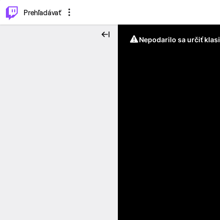
..
⌥
P
Prehľadávať
Nepodarilo sa určiť klas