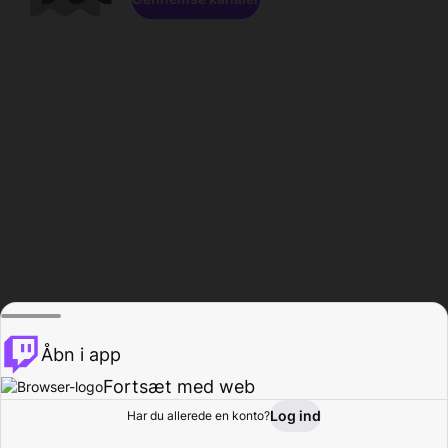
Åbn i app
Fortsæt med web
Log ind
Har du allerede en konto?
Hjem
Gennemse
Aktivitet
Profil