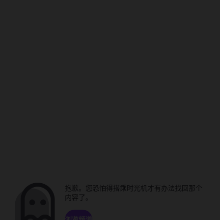
抱歉。您恐怕得搭乘时光机才有办法找回那个
内容了。
浏览频道