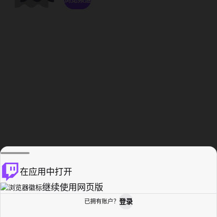
在应用中打开
继续使用网页版
登录
已拥有账户？
主页
浏览
活动纪录
个人资料