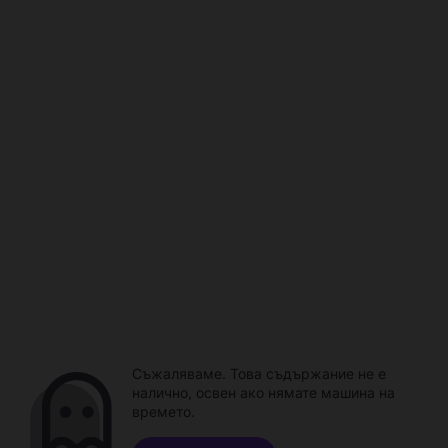
Съжаляваме. Това съдържание не е
налично, освен ако нямате машина на
времето.