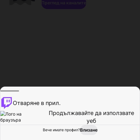
Преглед на каналите
Отваряне в прил.
Продължавайте да използвате
уеб
Влизане
Вече имате профил?
Начало
Преглед
Активност
Профил