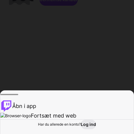
Åbn i app
Fortsæt med web
Log ind
Har du allerede en konto?
Hjem
Gennemse
Aktivitet
Profil