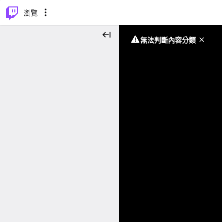
⌥
P
瀏覽
無法判斷內容分類