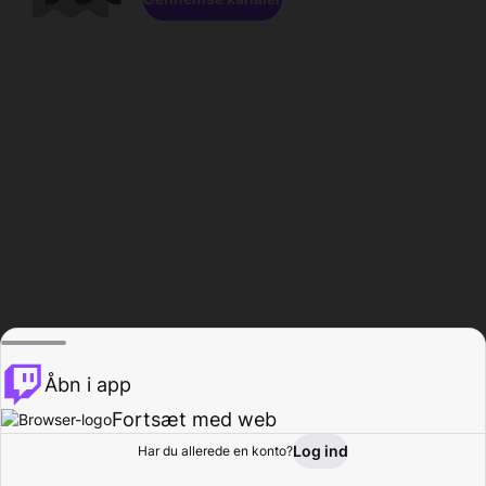
Åbn i app
Fortsæt med web
Log ind
Har du allerede en konto?
Hjem
Gennemse
Aktivitet
Profil