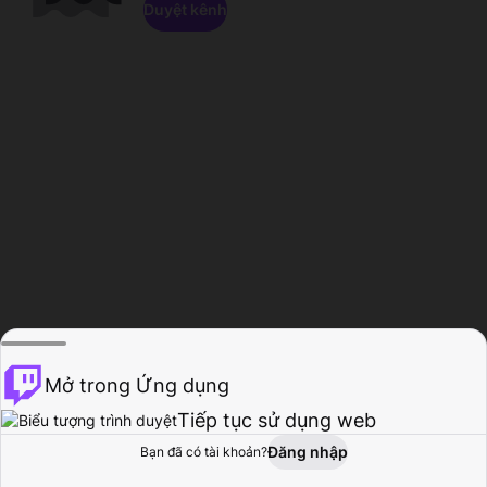
Duyệt kênh
Mở trong Ứng dụng
Tiếp tục sử dụng web
Đăng nhập
Bạn đã có tài khoản?
Trang chủ
Duyệt
Hoạt động
Hồ sơ