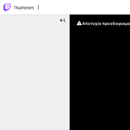
..
⌥
P
Περιήγηση
Αποτυχία προσδιορισμο