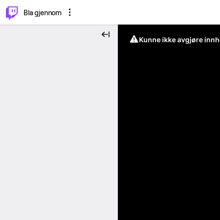
⌥
P
Bla gjennom
Kunne ikke avgjøre innh