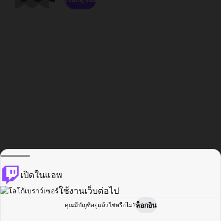
เปิดในแอพ
ใช้งานเว็บต่อไป
ล็อกอิน
คุณมีบัญชีอยู่แล้วใช่หรือไม่?
หน้าแรก
เรียกดู
กิจกรรม
โปรไฟล์