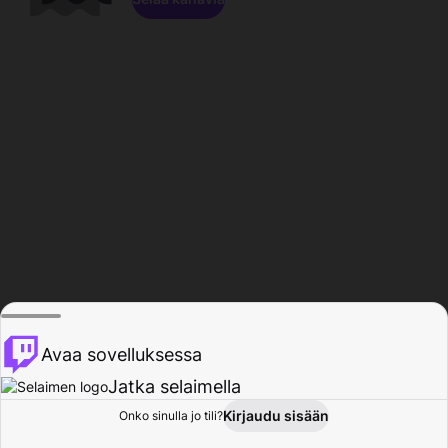
Avaa sovelluksessa
Jatka selaimella
Kirjaudu sisään
Onko sinulla jo tili?
Koti
Selaa
Toiminta
Profiili