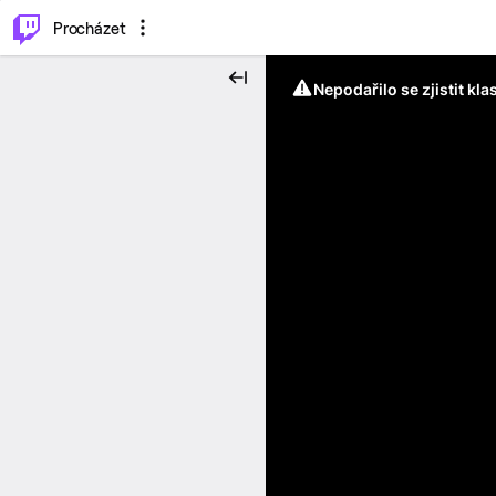
..
⌥
P
Procházet
Nepodařilo se zjistit kla