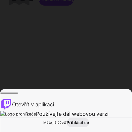
Otevřít v aplikaci
Používejte dál webovou verzi
Přihlásit se
Máte již účet?
Domů
Procházet
Aktivita
Profil