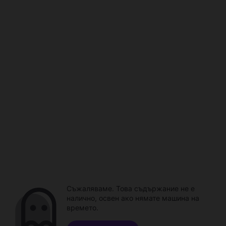
Съжаляваме. Това съдържание не е
налично, освен ако нямате машина на
времето.