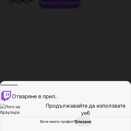
Преглед на каналите
Отваряне в прил.
Продължавайте да използвате
уеб
Влизане
Вече имате профил?
Начало
Преглед
Активност
Профил