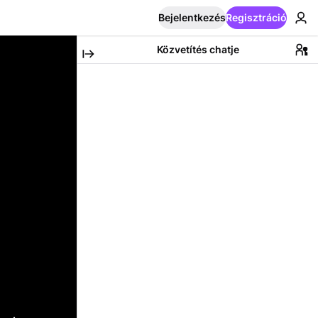
Bejelentkezés
Regisztráció
Közvetítés chatje