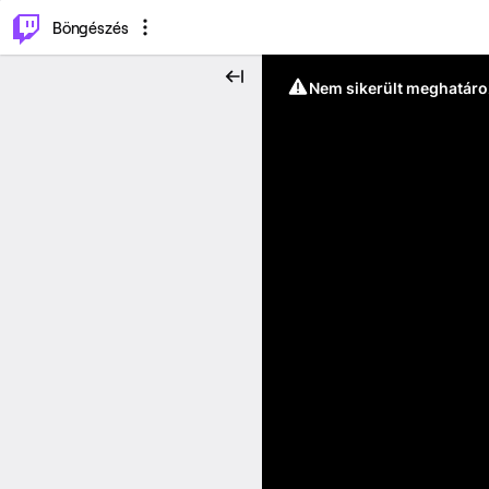
⌥
P
Böngészés
Nem sikerült meghatáro