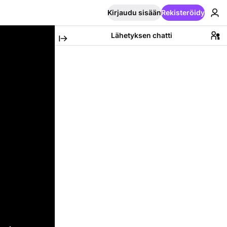
Kirjaudu sisään
Rekisteröidy
Lähetyksen chatti